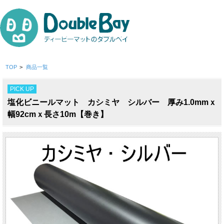
TOP
>
商品一覧
PICK UP
塩化ビニールマット カシミヤ シルバー 厚み1.0mmｘ
幅92cmｘ長さ10m【巻き】