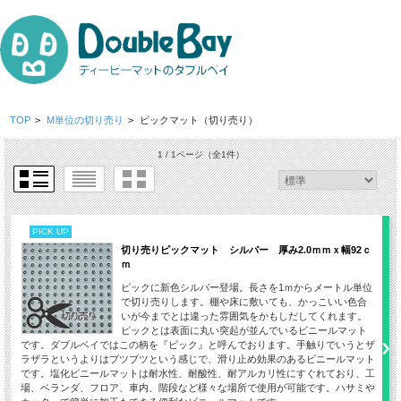
TOP
>
M単位の切り売り
>
ピックマット（切り売り）
1 / 1ページ
（全1件）
PICK UP
切り売りピックマット シルバー 厚み2.0ｍｍｘ幅92ｃ
ｍ
ピックに新色シルバー登場。長さを1ｍからメートル単位
で切り売りします。棚や床に敷いても、かっこいい色合
いが今までとは違った雰囲気をかもしだしてくれます。
ピックとは表面に丸い突起が並んでいるビニールマット
です。ダブルベイではこの柄を『ピック』と呼んでおります。手触りでいうとザ
ラザラというよりはブツブツという感じで、滑り止め効果のあるビニールマット
です。塩化ビニールマットは耐水性、耐酸性、耐アルカリ性にすぐれており、工
場、ベランダ、フロア、車内、階段など様々な場所で使用が可能です。ハサミや