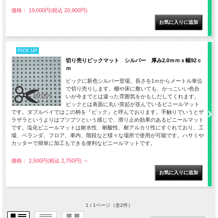
価格： 19,000円(税込 20,900円)
PICK UP
切り売りピックマット シルバー 厚み2.0ｍｍｘ幅92ｃ
ｍ
ピックに新色シルバー登場。長さを1ｍからメートル単位
で切り売りします。棚や床に敷いても、かっこいい色合
いが今までとは違った雰囲気をかもしだしてくれます。
ピックとは表面に丸い突起が並んでいるビニールマット
です。ダブルベイではこの柄を『ピック』と呼んでおります。手触りでいうとザ
ラザラというよりはブツブツという感じで、滑り止め効果のあるビニールマット
です。塩化ビニールマットは耐水性、耐酸性、耐アルカリ性にすぐれており、工
場、ベランダ、フロア、車内、階段など様々な場所で使用が可能です。ハサミや
カッターで簡単に加工もできる便利なビニールマットです。
価格： 2,500円(税込 2,750円)
～
1 / 1ページ
（全2件）