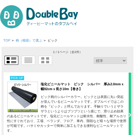
TOP
>
柄（模様）で選ぶ
>
ピック
1 / 1ページ
（全2件）
PICK UP
塩化ビニールマット ピック シルバー 厚み2.0mmｘ
幅92cmｘ長さ10m【巻き】
ピック柄のシルバーカラー。ピックとは表面に丸い突起
が並んでいるビニールマットです。ダブルベイではこの
柄を『ピック』と呼んでおります。手触りでいうとザラ
ザラというよりはブツブツという感じで、滑り止め効果
のあるビニールマットです。塩化ビニールマットは耐水性、耐酸性、耐アルカリ
性にすぐれており、工場、ベランダ、フロア、車内、階段など様々な場所で使用
が可能です。ハサミやカッターで簡単に加工もできる便利なビニールマットで
す。