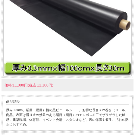
価格:11,000円(税込 12,100円)
商品説明
厚み0.3mm、絹目（網目）柄の黒ビニールシート。お得な長さ30m巻き（ロール）
商品。表面は滑り止め効果のある絹目（網目）のエンボス加工でザラザラした触
感。建築現場、体育館、イベント会場、スタジオなど、床の保護や養生、汚れの防
止におすすめ。